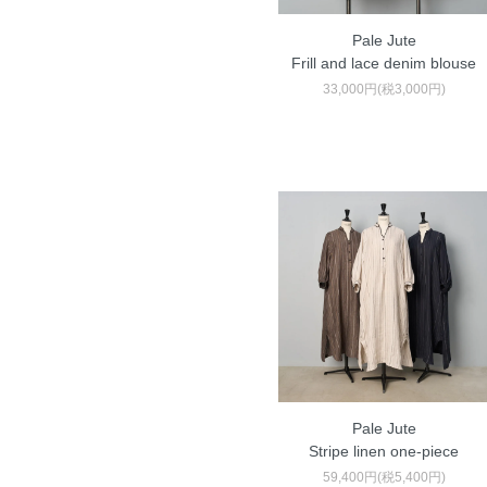
Pale Jute
Frill and lace denim blouse
33,000円(税3,000円)
Pale Jute
Stripe linen one-piece
59,400円(税5,400円)