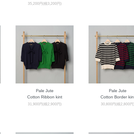
35,200円(税3,200円)
Pale Jute
Pale Jute
Cotton Ribbon kint
Cotton Border kin
31,900円(税2,900円)
30,800円(税2,800円