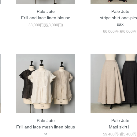
Pale Jute
Pale Jute
Frill and lace linen blouse
stripe shirt one-pie
sax
33,000円(税3,000円)
66,000円(税6,000円
Pale Jute
Pale Jute
Frill and lace mesh linen blous
Maxi skirtⅡ
e
59,400円(税5,400円