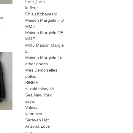
forte_forte
la fleur
Chizu Kobayashi
ce
Maison Margiela HO
MME
)
Maison Margiela FE
MME
MM6 Maison Margie
la
Maison Margiela Le
ather goods
Mes Demoiselles
pelleq
SINME
suzuki takayuki
Sea New York
seya.
Velnica
yunahica
Saravah Hat
Arizona Love
)
üca