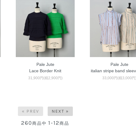
Pale Jute
Pale Jute
Lace Border Knit
italian stripe band sleev
31,900円(税2,900円)
33,000円(税3,000円
« PREV
NEXT »
260
1-12
商品中
商品