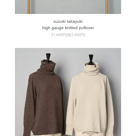
suzuki takayuki
high gauge knitted pullover
37,400円(税3,400円)