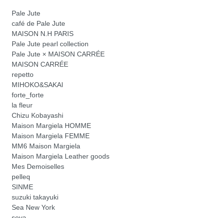
Pale Jute
café de Pale Jute
MAISON N.H PARIS
Pale Jute pearl collection
Pale Jute × MAISON CARRÉE
MAISON CARRÉE
repetto
MIHOKO&SAKAI
forte_forte
la fleur
Chizu Kobayashi
Maison Margiela HOMME
Maison Margiela FEMME
MM6 Maison Margiela
Maison Margiela Leather goods
Mes Demoiselles
pelleq
SINME
suzuki takayuki
Sea New York
seya.