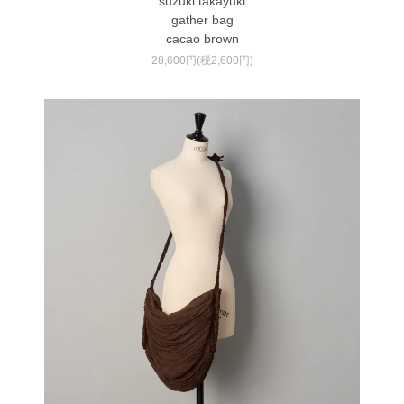
suzuki takayuki
gather bag
cacao brown
28,600円(税2,600円)