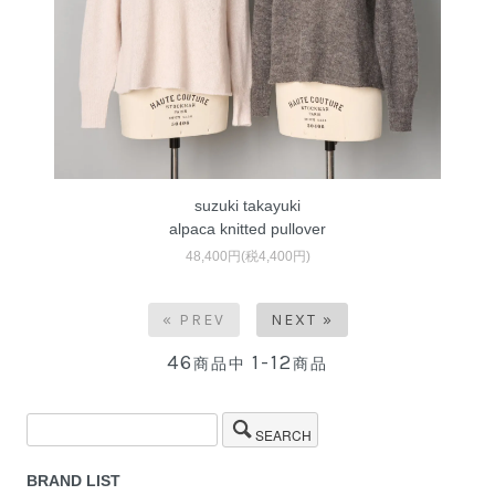
suzuki takayuki
alpaca knitted pullover
48,400円(税4,400円)
« PREV
NEXT »
46
1-12
商品中
商品
SEARCH
BRAND LIST