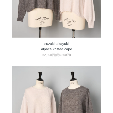
suzuki takayuki
alpaca knitted cape
52,800円(税4,800円)