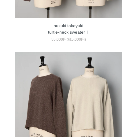
suzuki takayuki
turtle-neck sweaterⅠ
55,000円(税5,000円)