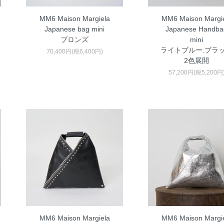
MM6 Maison Margiela
MM6 Maison Margi
Japanese bag mini
Japanese Handba
ブロンズ
mini
ライトブルー.ブラ
70,400円(税6,400円)
2色展開
57,200円(税5,200円
MM6 Maison Margiela
MM6 Maison Margi