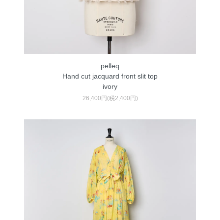
pelleq
Hand cut jacquard front slit top
ivory
26,400円(税2,400円)