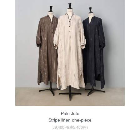
Pale Jute
Stripe linen one-piece
59,400円(税5,400円)