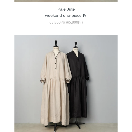
Pale Jute
weekend one-piece Ⅳ
63,800円(税5,800円)