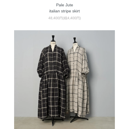
Pale Jute
italian stripe skirt
48,400円(税4,400円)