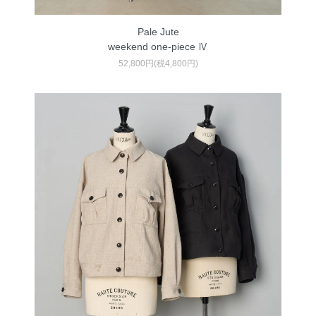
Pale Jute
weekend one-piece Ⅳ
52,800円(税4,800円)