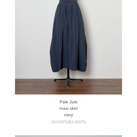
Pale Jute
maxi skirt
navy
28,600円(税2,600円)