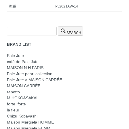
型番
PJ2021AW-14
SEARCH
BRAND LIST
Pale Jute
café de Pale Jute
MAISON N.H PARIS
Pale Jute pearl collection
Pale Jute × MAISON CARRÉE
MAISON CARRÉE
repetto
MIHOKO&SAKAI
forte_forte
la fleur
Chizu Kobayashi
Maison Margiela HOMME
Maison Margiela FEMME