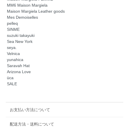
MM6 Maison Margiela
Maison Margiela Leather goods
Mes Demoiselles
pelleq
SINME
suzuki takayuki
Sea New York
seya.
Velnica
yunahica
Saravah Hat
Arizona Love
üca
SALE
お支払い方法について
配送方法・送料について