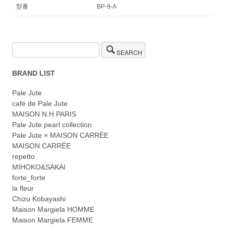
型番
BP-9-A
SEARCH
BRAND LIST
Pale Jute
café de Pale Jute
MAISON N.H PARIS
Pale Jute pearl collection
Pale Jute × MAISON CARRÉE
MAISON CARRÉE
repetto
MIHOKO&SAKAI
forte_forte
la fleur
Chizu Kobayashi
Maison Margiela HOMME
Maison Margiela FEMME