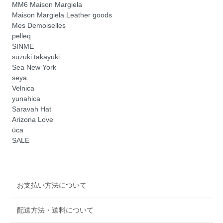
MM6 Maison Margiela
Maison Margiela Leather goods
Mes Demoiselles
pelleq
SINME
suzuki takayuki
Sea New York
seya.
Velnica
yunahica
Saravah Hat
Arizona Love
üca
SALE
お支払い方法について
配送方法・送料について