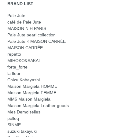
BRAND LIST
Pale Jute
café de Pale Jute
MAISON N.H PARIS
Pale Jute pearl collection
Pale Jute × MAISON CARRÉE
MAISON CARRÉE
repetto
MIHOKO&SAKAI
forte_forte
la fleur
Chizu Kobayashi
Maison Margiela HOMME
Maison Margiela FEMME
MM6 Maison Margiela
Maison Margiela Leather goods
Mes Demoiselles
pelleq
SINME
suzuki takayuki