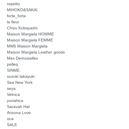
repetto
MIHOKO&SAKAI
forte_forte
la fleur
Chizu Kobayashi
Maison Margiela HOMME
Maison Margiela FEMME
MM6 Maison Margiela
Maison Margiela Leather goods
Mes Demoiselles
pelleq
SINME
suzuki takayuki
Sea New York
seya.
Velnica
yunahica
Saravah Hat
Arizona Love
üca
SALE