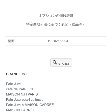
オプションの値段詳細
特定商取引法に基づく表記（返品等）
型番
PJ-2026SS-03
SEARCH
BRAND LIST
Pale Jute
café de Pale Jute
MAISON N.H PARIS
Pale Jute pearl collection
Pale Jute × MAISON CARRÉE
MAISON CARRÉE