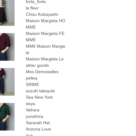
forte_forte
la fleur
Chizu Kobayashi
Maison Margiela HO
MME
Maison Margiela FE
MME
MM6 Maison Margie
la
Maison Margiela Le
ather goods
Mes Demoiselles
pelleq
SINME
suzuki takayuki
Sea New York
seya.
Velnica
yunahica
Saravah Hat
Arizona Love
üca