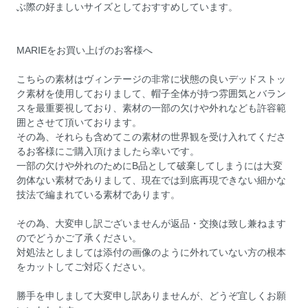
ぶ際の好ましいサイズとしておすすめしています。
MARIEをお買い上げのお客様へ
こちらの素材はヴィンテージの非常に状態の良いデッドストッ
ク素材を使用しておりまして、帽子全体が持つ雰囲気とバラン
スを最重要視しており、素材の一部の欠けや外れなども許容範
囲とさせて頂いております。
その為、それらも含めてこの素材の世界観を受け入れてくださ
るお客様にご購入頂けましたら幸いです。
一部の欠けや外れのためにB品として破棄してしまうには大変
勿体ない素材でありまして、現在では到底再現できない細かな
技法で編まれている素材であります。
その為、大変申し訳ございませんが返品・交換は致し兼ねます
のでどうかご了承ください。
対処法としましては添付の画像のように外れていない方の根本
をカットしてご対応ください。
勝手を申しまして大変申し訳ありませんが、どうぞ宜しくお願