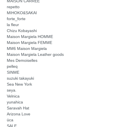
MAISON CARRÉE
repetto
MIHOKO&SAKAI
forte_forte
la fleur
Chizu Kobayashi
Maison Margiela HOMME
Maison Margiela FEMME
MM6 Maison Margiela
Maison Margiela Leather goods
Mes Demoiselles
pelleq
SINME
suzuki takayuki
Sea New York
seya.
Velnica
yunahica
Saravah Hat
Arizona Love
üca
SALE