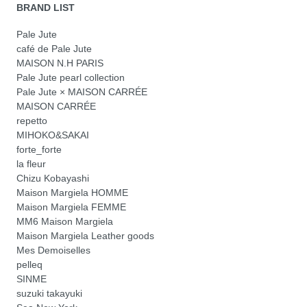
BRAND LIST
Pale Jute
café de Pale Jute
MAISON N.H PARIS
Pale Jute pearl collection
Pale Jute × MAISON CARRÉE
MAISON CARRÉE
repetto
MIHOKO&SAKAI
forte_forte
la fleur
Chizu Kobayashi
Maison Margiela HOMME
Maison Margiela FEMME
MM6 Maison Margiela
Maison Margiela Leather goods
Mes Demoiselles
pelleq
SINME
suzuki takayuki