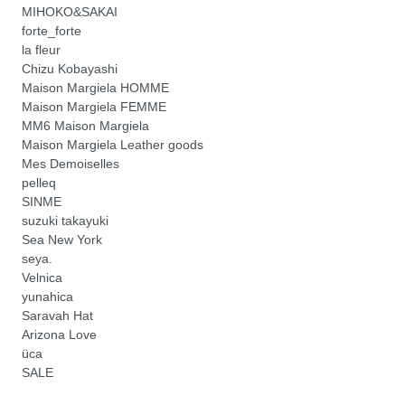
MIHOKO&SAKAI
forte_forte
la fleur
Chizu Kobayashi
Maison Margiela HOMME
Maison Margiela FEMME
MM6 Maison Margiela
Maison Margiela Leather goods
Mes Demoiselles
pelleq
SINME
suzuki takayuki
Sea New York
seya.
Velnica
yunahica
Saravah Hat
Arizona Love
üca
SALE