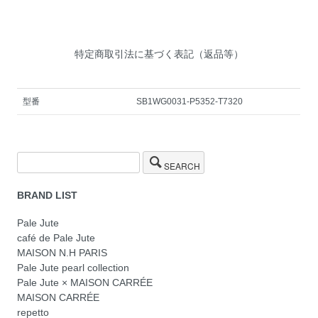
特定商取引法に基づく表記（返品等）
型番
SB1WG0031-P5352-T7320
SEARCH
BRAND LIST
Pale Jute
café de Pale Jute
MAISON N.H PARIS
Pale Jute pearl collection
Pale Jute × MAISON CARRÉE
MAISON CARRÉE
repetto