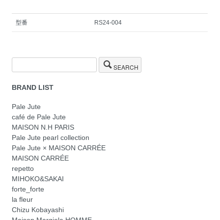
型番
RS24-004
SEARCH
BRAND LIST
Pale Jute
café de Pale Jute
MAISON N.H PARIS
Pale Jute pearl collection
Pale Jute × MAISON CARRÉE
MAISON CARRÉE
repetto
MIHOKO&SAKAI
forte_forte
la fleur
Chizu Kobayashi