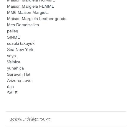
Maison Margiela HOMME
Maison Margiela FEMME
MM6 Maison Margiela
Maison Margiela Leather goods
Mes Demoiselles
pelleq
SINME
suzuki takayuki
Sea New York
seya.
Velnica
yunahica
Saravah Hat
Arizona Love
üca
SALE
お支払い方法について