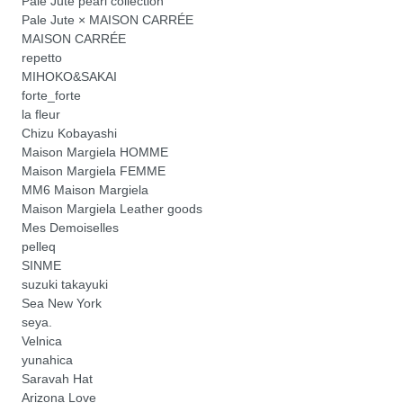
Pale Jute pearl collection
Pale Jute × MAISON CARRÉE
MAISON CARRÉE
repetto
MIHOKO&SAKAI
forte_forte
la fleur
Chizu Kobayashi
Maison Margiela HOMME
Maison Margiela FEMME
MM6 Maison Margiela
Maison Margiela Leather goods
Mes Demoiselles
pelleq
SINME
suzuki takayuki
Sea New York
seya.
Velnica
yunahica
Saravah Hat
Arizona Love