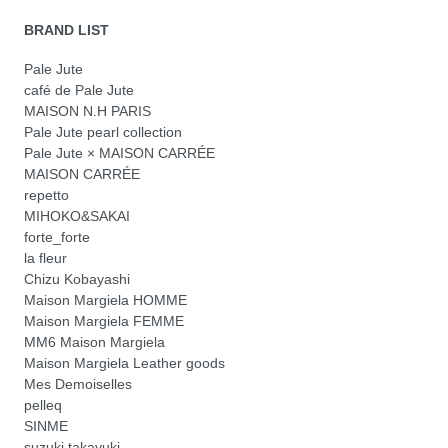
BRAND LIST
Pale Jute
café de Pale Jute
MAISON N.H PARIS
Pale Jute pearl collection
Pale Jute × MAISON CARRÉE
MAISON CARRÉE
repetto
MIHOKO&SAKAI
forte_forte
la fleur
Chizu Kobayashi
Maison Margiela HOMME
Maison Margiela FEMME
MM6 Maison Margiela
Maison Margiela Leather goods
Mes Demoiselles
pelleq
SINME
suzuki takayuki