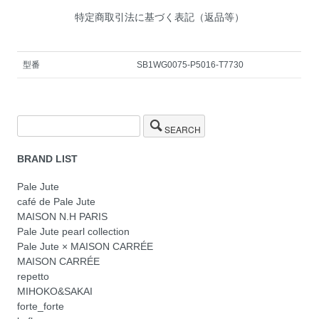
特定商取引法に基づく表記（返品等）
型番
SB1WG0075-P5016-T7730
SEARCH
BRAND LIST
Pale Jute
café de Pale Jute
MAISON N.H PARIS
Pale Jute pearl collection
Pale Jute × MAISON CARRÉE
MAISON CARRÉE
repetto
MIHOKO&SAKAI
forte_forte