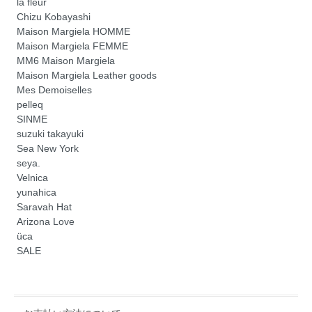
la fleur
Chizu Kobayashi
Maison Margiela HOMME
Maison Margiela FEMME
MM6 Maison Margiela
Maison Margiela Leather goods
Mes Demoiselles
pelleq
SINME
suzuki takayuki
Sea New York
seya.
Velnica
yunahica
Saravah Hat
Arizona Love
üca
SALE