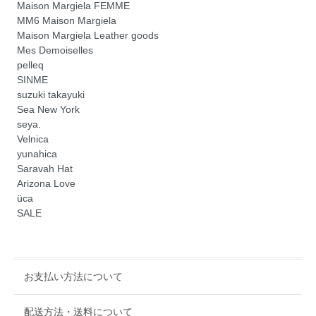
Maison Margiela FEMME
MM6 Maison Margiela
Maison Margiela Leather goods
Mes Demoiselles
pelleq
SINME
suzuki takayuki
Sea New York
seya.
Velnica
yunahica
Saravah Hat
Arizona Love
üca
SALE
お支払い方法について
配送方法・送料について