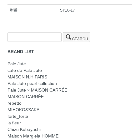
型番
SY10-17
SEARCH
BRAND LIST
Pale Jute
café de Pale Jute
MAISON N.H PARIS
Pale Jute pearl collection
Pale Jute × MAISON CARRÉE
MAISON CARRÉE
repetto
MIHOKO&SAKAI
forte_forte
la fleur
Chizu Kobayashi
Maison Margiela HOMME